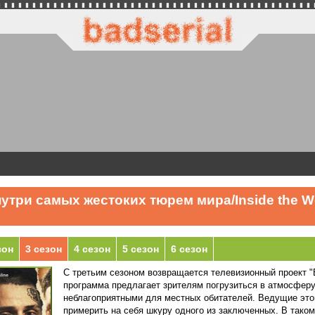
утри самых жестоких тюрем мира/Inside the Wor
зон
3 сезон
4 сезон
5 сезон
6 сезон
С третьим сезоном возвращается телевизионный проект 
программа предлагает зрителям погрузиться в атмосферу
неблагоприятными для местных обитателей. Ведущие это
примерить на себя шкуру одного из заключенных. В так