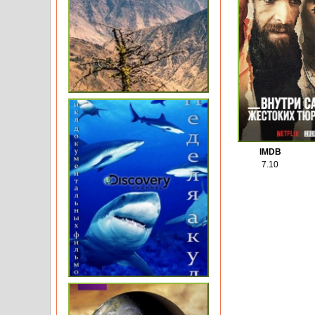
IMDB
7.10