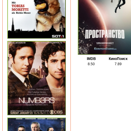
IMDB
КиноПоиск
8.50
7.89