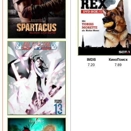
IMDB
КиноПоиск
7.20
7.89