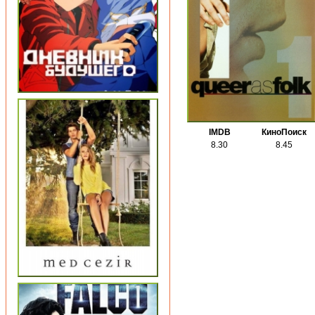
IMDB
КиноПоиск
8.30
8.45