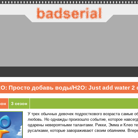
O: Просто добавь воды/H2O: Just add water 2 
зон
3 сезон
У трех обычных девочек подросткового возраста самые об
любовь. Но однажды произошло событие, которое навсегд
одарены невероятными талантами. Рикки, Эмма и Клео т
русалками, которые завораживают своим обаянием. Впере