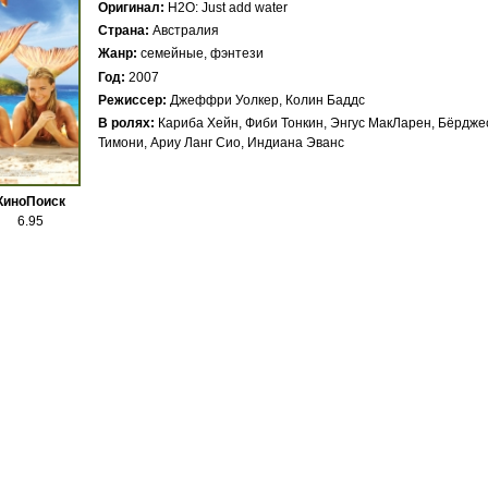
Оригинал
H2O: Just add water
Страна
Австралия
Жанр
семейные, фэнтези
Год
2007
Режиссер
Джеффри Уолкер
Колин Баддс
В ролях
Кариба Хейн, Фиби Тонкин, Энгус МакЛарен, Бёрджес
Тимони, Ариу Ланг Сио, Индиана Эванс
КиноПоиск
6.95