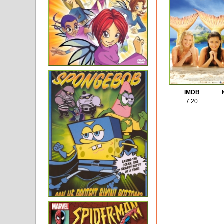
IMDB
7.20