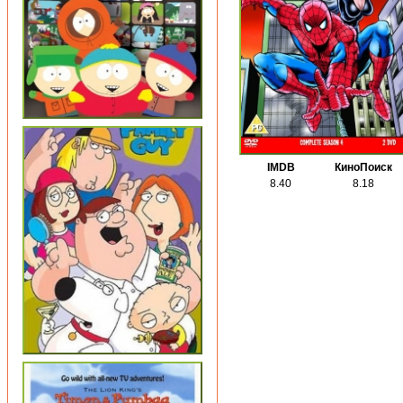
IMDB
КиноПоиск
8.40
8.18