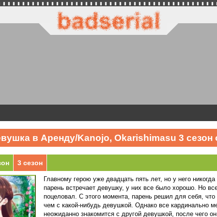
вушка в Аренду/Kanojo, Okarishimasu 3 сезон
зон
3 сезон
Главному герою уже двадцать пять лет, но у него никогд
парень встречает девушку, у них все было хорошо. Но вс
поцеловал. С этого момента, парень решил для себя, что
чем с какой-нибудь девушкой. Однако все кардинально мен
неожиданно знакомится с другой девушкой, после чего он