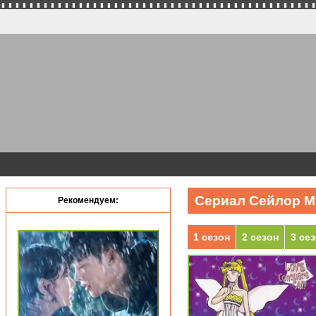
Сериал Сейлор Му
Рекомендуем:
1 сезон
2 сезон
3 се