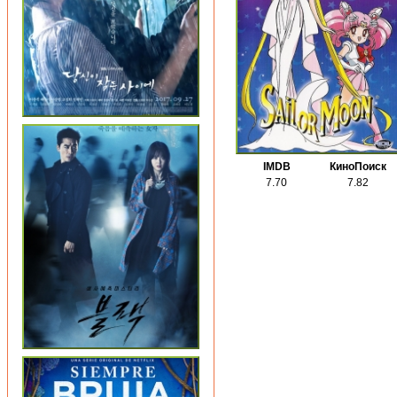
IMDB
КиноПоиск
7.70
7.82