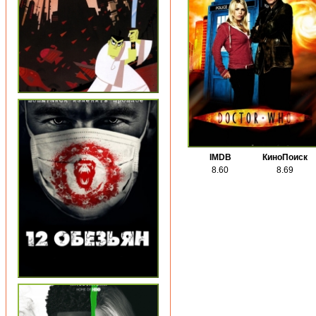
IMDB
КиноПоиск
8.60
8.69