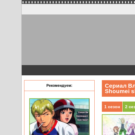
Сериал Вл
Рекомендуем:
Shoumei sh
1 сезон
2 се