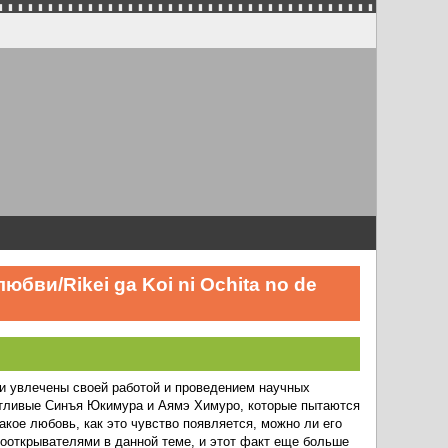
ви/Rikei ga Koi ni Ochita no de
 и увлечены своей работой и проведением научных
нтливые Синъя Юкимура и Аямэ Химуро, которые пытаются
кое любовь, как это чувство появляется, можно ли его
вооткрывателями в данной теме, и этот факт еще больше