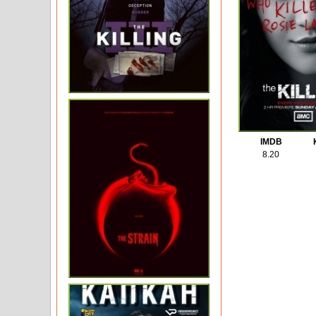
IMDB
8.20