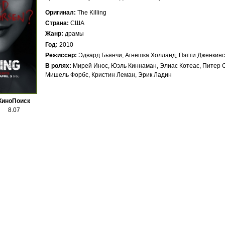
Оригинал
The Killing
Страна
США
Жанр
драмы
Год
2010
Режиссер
Эдвард Бьянчи
Агнешка Холланд
Пэтти Дженкинс
В ролях
Мирей Инос, Юэль Киннаман, Элиас Котеас, Питер Са
Мишель Форбс, Кристин Леман, Эрик Ладин
КиноПоиск
8.07