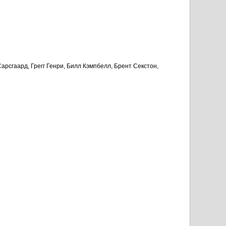
рсгаард, Грегг Генри, Билл Кэмпбелл, Брент Секстон,