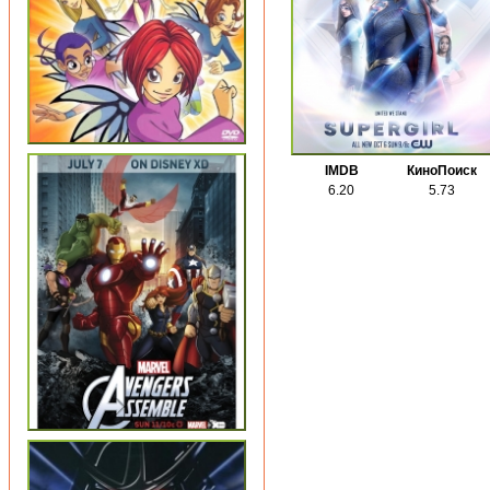
IMDB
КиноПоиск
6.20
5.73