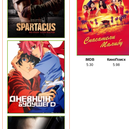
IMDB
КиноПоиск
5.30
5.98