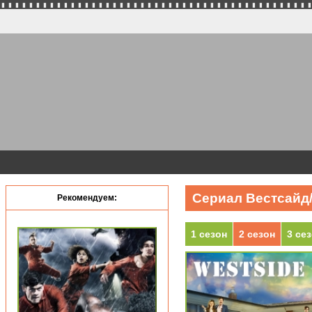
Сериал Вестсайд/
Рекомендуем:
1 сезон
2 сезон
3 се