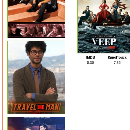
IMDB
КиноПоиск
8.30
7.36