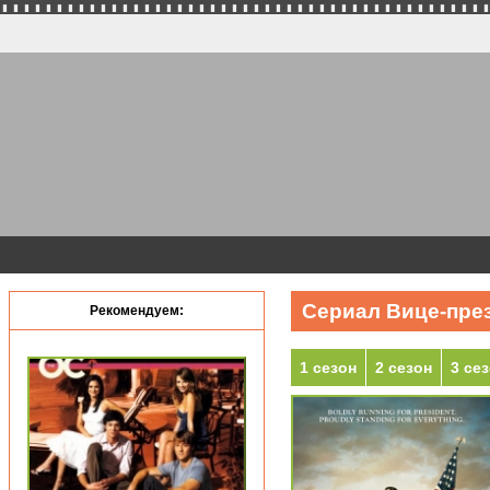
Сериал Вице-през
Рекомендуем:
1 сезон
2 сезон
3 се