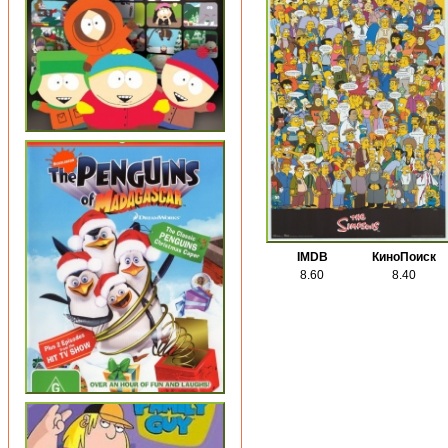
IMDB
КиноПоиск
8.60
8.40