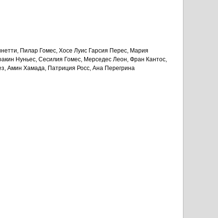
инетти, Пилар Гомес, Хосе Луис Гарсия Перес, Мария
акин Нуньес, Сесилия Гомес, Мерседес Леон, Фран Кантос,
ез, Амин Хамада, Патриция Росс, Ана Перегрина