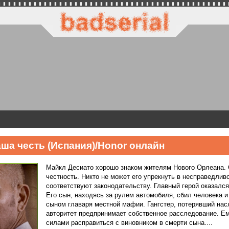
ша честь (Испания)/Honor онлайн
Майкл Десиато хорошо знаком жителям Нового Орлеана. 
честность. Никто не может его упрекнуть в несправедлив
соответствуют законодательству. Главный герой оказался
Его сын, находясь за рулем автомобиля, сбил человека 
сыном главаря местной мафии. Гангстер, потерявший нас
авторитет предпринимает собственное расследование. Ему
силами расправиться с виновником в смерти сына....