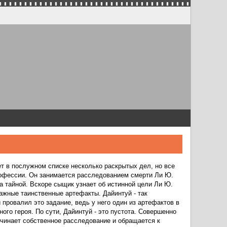
ет в послужном списке несколько раскрытых дел, но все
рофессии. Он занимается расследованием смерти Ли Ю.
а тайной. Вскоре сыщик узнает об истинной цели Ли Ю.
важные таинственные артефакты. Дайинтуй - так
 провалил это задание, ведь у него один из артефактов в
ого героя. По сути, Дайинтуй - это пустота. Совершенно
начинает собственное расследование и обращается к