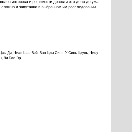
 полон интереса и решимости довести это дело до ума.
е сложно и запутанно в выбранном им расследовании.
Цзы Ди, Чжан Шао Вэй, Ван Цзы Синь, У Синь Цзунь, Чжоу
н, Ли Бао Эр