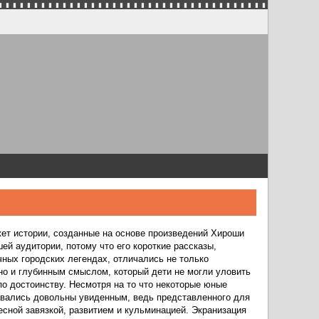
ет истории, созданные на основе произведений Хироши
ей аудитории, потому что его короткие рассказы,
чных городских легендах, отличались не только
о и глубинным смыслом, который дети не могли уловить
 по достоинству. Несмотря на то что некоторые юные
тавались довольны увиденным, ведь представленного для
есной завязкой, развитием и кульминацией. Экранизация