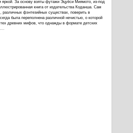
и яркой. За основу взяты футажи Эцуёси Миямото, из-под
 иллюстрированная книга от издательства Коданша. Сам
х, различных фэнтезийных существах, поверить в
сегда была переполнена различной нечистью, о которой
 тех древних мифов, что однажды в формате детских
...